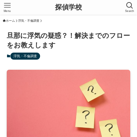
探偵学校
Menu
Search
ホーム
浮気・不倫調査
旦那に浮気の疑惑？！解決までのフロー
をお教えします
浮気・不倫調査