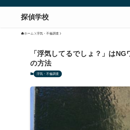
探偵学校
ホーム
浮気・不倫調査
「浮気してるでしょ？」はNG
の方法
浮気・不倫調査