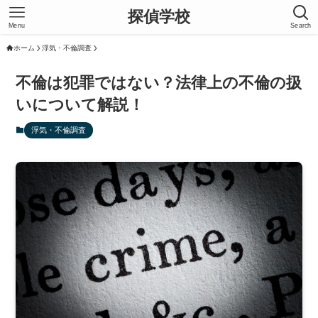
探偵学校
Menu
Search
ホーム
浮気・不倫調査
不倫は犯罪ではない？法律上の不倫の扱
いについて解説！
浮気・不倫調査