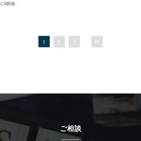
6割強...
1
2
3
...
34
ご相談