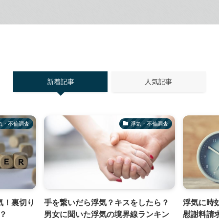
新着記事
人気記事
気・不倫調査
浮気・不倫調査
気！裏切り
手を繋いだら浮気？キスをしたら？
浮気に時
？
男女に聞いた浮気の境界線ランキン
慰謝料請