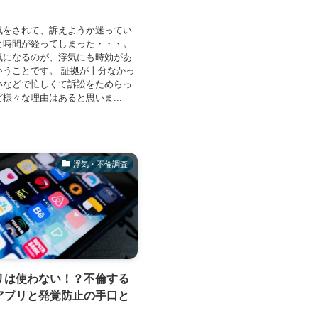
気をされて、訴えようか迷ってい
と時間が経ってしまった・・・。
気になるのが、浮気にも時効があ
いうことです。 証拠が十分なかっ
いなどで忙しくて訴訟をためらっ
様々な理由はあると思いま...
浮気・不倫調査
リは使わない！？不倫する
アプリと発覚防止の手口と