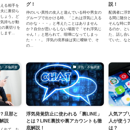
グ！
説！
思える相手を
な夫に裏切ら
仲のいい異性の友人と遊んでいる時や男女の
配偶者に浮
でしょう。ど
グループで出かける時、「これは浮気に入る
る間に随分
、気持ちが動
のかな・・・」と考えたことはありません
そんな時に
夫の裏切りを
か？自分が思いもしない場面で「それ浮気じ
るのか、と
ます...
ゃん！」と怒られて、喧嘩になってしまっ
た、話し合
た・・・。 浮気の境界線は実に曖昧で、そ
ていた、など
の...
気・不倫調査
浮気・不倫調査
？旦那と
浮気発覚防止に使われる「裏LINE」
人気アプ
解説
とは？LINE裏技や裏アカウントも徹
人が使う
底解説！
は？
てくれて、た