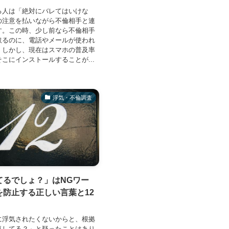
る人は「絶対にバレてはいけな
の注意を払いながら不倫相手と連
す。この時、少し前なら不倫相手
取るのに、電話やメールが使われ
。しかし、現在はスマホの普及率
こにインストールすることが...
浮気・不倫調査
てるでしょ？」はNGワー
を防止する正しい言葉と12
に浮気されたくないからと、根拠
気してる？」と疑ったことはあり