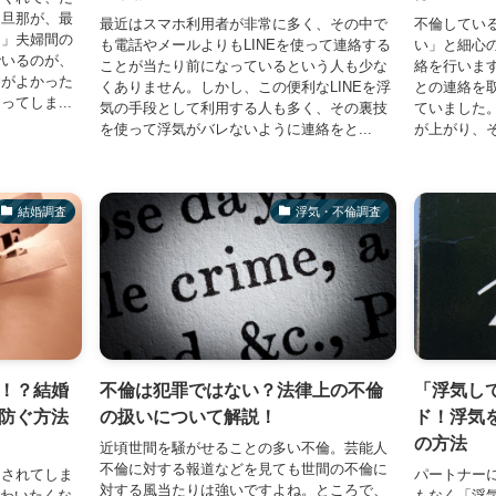
た旦那が、最
最近はスマホ利用者が非常に多く、その中で
不倫してい
。」夫婦間の
も電話やメールよりもLINEを使って連絡する
い」と細心
でいるのが、
ことが当たり前になっているという人も少な
絡を行いま
仲がよかった
くありません。しかし、この便利なLINEを浮
との連絡を
てしま...
気の手段として利用する人も多く、その裏技
ていました
を使って浮気がバレないように連絡をと...
が上がり、そ
結婚調査
浮気・不倫調査
！？結婚
不倫は犯罪ではない？法律上の不倫
「浮気し
防ぐ方法
の扱いについて解説！
ド！浮気
の方法
近頃世間を騒がせることの多い不倫。芸能人
不倫に対する報道などを見ても世間の不倫に
をされてしま
パートナー
対する風当たりは強いですよね。ところで、
味わいたくな
もなく「浮