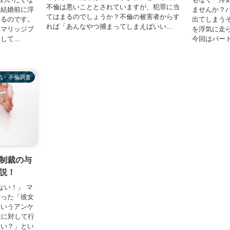
不倫は悪いこととされていますが、犯罪に当
、結婚前に浮
ませんか？
てはまるのでしょうか？不倫の被害者からす
あるのです。
出てしまう
れば「あんなやつ捕まってしまえばいい...
たマリッジブ
を浮気に走
て...
今回はパート
気・不倫調査
制裁の与
説！
ない！」 マ
行った「彼女
というアンケ
女性に対して行
ない？」とい