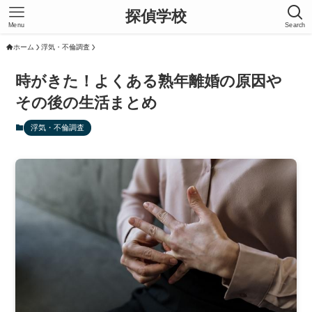
探偵学校
Menu
Search
ホーム
浮気・不倫調査
時がきた！よくある熟年離婚の原因や
その後の生活まとめ
浮気・不倫調査