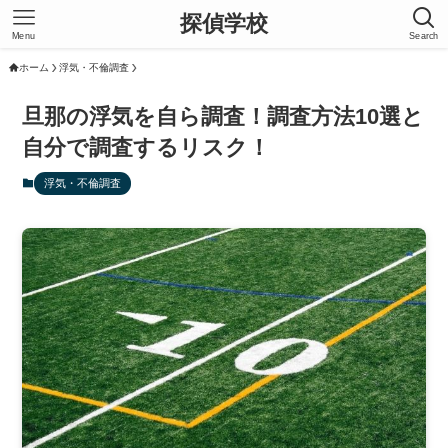
探偵学校
Menu
Search
ホーム
浮気・不倫調査
旦那の浮気を自ら調査！調査方法10選と
自分で調査するリスク！
浮気・不倫調査