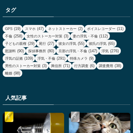
リ
タグ
ー
(19)
(47)
(2)
(11)
GPS
スマホ
ネットストーカー
ボイスレコーダー
(258)
(3)
(112)
不倫
女性のストーカー対策
妻の浮気・不倫
(29)
(27)
(55)
(65)
子どもの親権
尾行
彼女の浮気
彼氏の浮気
(90)
(80)
(147)
(276)
慰謝料
探偵事務所
旦那の浮気・不倫
浮気
(109)
(291)
(9)
浮気の証拠
浮気・不倫
特殊カメラ
(3)
(71)
(6)
(38)
男性のストーカー対策
興信所
行方調査
調査費用
(98)
離婚
人気記事