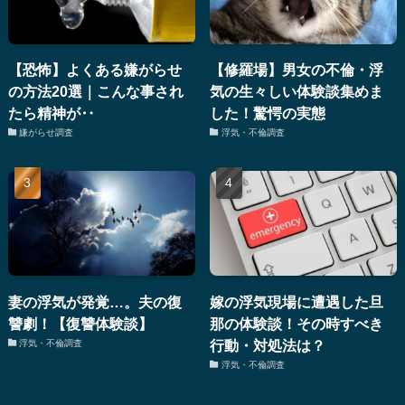
【恐怖】よくある嫌がらせ
【修羅場】男女の不倫・浮
の方法20選｜こんな事され
気の生々しい体験談集めま
たら精神が‥
した！驚愕の実態
嫌がらせ調査
浮気・不倫調査
妻の浮気が発覚…。夫の復
嫁の浮気現場に遭遇した旦
讐劇！【復讐体験談】
那の体験談！その時すべき
行動・対処法は？
浮気・不倫調査
浮気・不倫調査