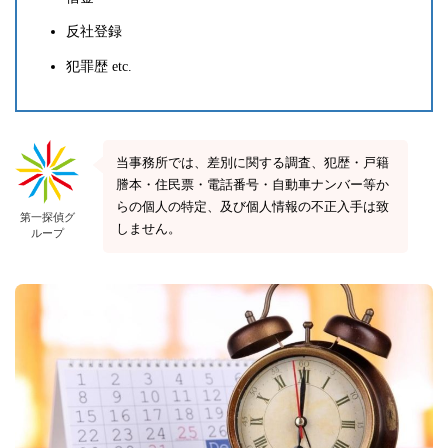
反社登録
犯罪歴 etc.
当事務所では、差別に関する調査、犯歴・戸籍
謄本・住民票・電話番号・自動車ナンバー等か
らの個人の特定、及び個人情報の不正入手は致
第一探偵グ
しません。
ループ