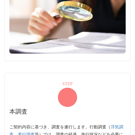
STEP
本調査
ご契約内容に基づき、調査を遂行します。行動調査（
浮気調
査
、
素行調査
等）では、調査の経過、進行状況などを必要に