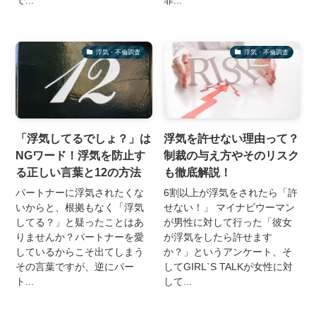
で...
罪...
浮気・不倫調査
浮気・不倫調査
「浮気してるでしょ？」は
浮気を許せない理由って？
NGワード！浮気を防止す
制裁の与え方やそのリスク
る正しい言葉と12の方法
も徹底解説！
パートナーに浮気されたくな
6割以上が浮気をされたら「許
いからと、根拠もなく「浮気
せない！」 マイナビウーマン
してる？」と疑ったことはあ
が男性に対して行った「彼女
りませんか？パートナーを愛
が浮気をしたら許せます
しているからこそ出てしまう
か？」というアンケート、そ
その言葉ですが、逆にパー
してGIRL`S TALKが女性に対
ト...
して...