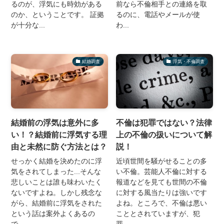
るのが、浮気にも時効がある
前なら不倫相手との連絡を取
のか、ということです。 証拠
るのに、電話やメールが使
が十分な...
わ...
結婚調査
浮気・不倫調査
結婚前の浮気は意外に多
不倫は犯罪ではない？法律
い！？結婚前に浮気する理
上の不倫の扱いについて解
由と未然に防ぐ方法とは？
説！
せっかく結婚を決めたのに浮
近頃世間を騒がせることの多
気をされてしまった...そんな
い不倫。芸能人不倫に対する
悲しいことは誰も味わいたく
報道などを見ても世間の不倫
ないですよね。しかし残念な
に対する風当たりは強いです
がら、結婚前に浮気をされた
よね。ところで、不倫は悪い
という話は案外よくあるの
こととされていますが、犯