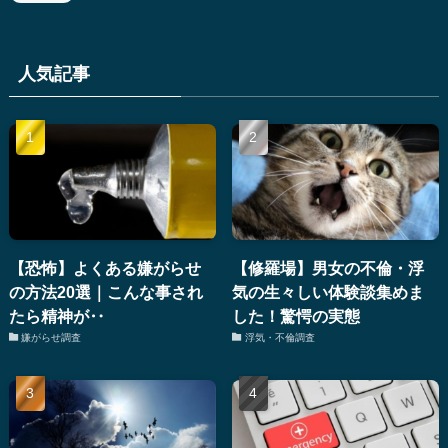
人気記事
【恐怖】よくある嫌がらせ
【修羅場】男女の不倫・浮
の方法20選｜こんな事され
気の生々しい体験談集めま
たら精神が‥
した！驚愕の実態
嫌がらせ調査
浮気・不倫調査