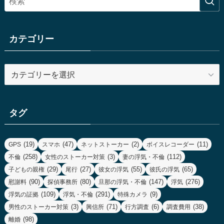
カテゴリー
カ
テ
ゴ
リ
タグ
ー
(19)
(47)
(2)
(11)
GPS
スマホ
ネットストーカー
ボイスレコーダー
(258)
(3)
(112)
不倫
女性のストーカー対策
妻の浮気・不倫
(29)
(27)
(55)
(65)
子どもの親権
尾行
彼女の浮気
彼氏の浮気
(90)
(80)
(147)
(276)
慰謝料
探偵事務所
旦那の浮気・不倫
浮気
(109)
(291)
(9)
浮気の証拠
浮気・不倫
特殊カメラ
(3)
(71)
(6)
(38)
男性のストーカー対策
興信所
行方調査
調査費用
(98)
離婚