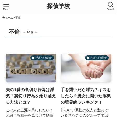
探偵学校
Menu
Search
ホーム
不倫
不倫
– tag –
浮気・不倫調査
浮気・不倫調査
夫の1番の裏切り行為は浮
手を繋いだら浮気？キスを
気！裏切り行為を乗り越え
したら？男女に聞いた浮気
る方法とは？
の境界線ランキング！
この人と生涯を共にしたい！
仲のいい異性の友人と遊んで
と思える相手を見つけて結婚
いる時や男女のグループで出