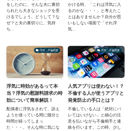
をしたのに、そんな夫に裏切
かける時、「これは浮気に入
られたら大きなショックを受
るのかな・・・」と考えたこ
けるでしょう。どうして？な
とはありませんか？自分が思
ぜ？と夫の裏切りに、気持
いもしない場面で「それ浮
ち...
気...
浮気・不倫調査
浮気・不倫調査
浮気に時効があるって本
人気アプリは使わない！？
当？浮気の慰謝料請求の時
不倫する人が使うアプリと
効について簡単解説！
発覚防止の手口とは？
配偶者に浮気をされて、訴え
不倫している人は「絶対にバ
ようか迷っている間に随分と
レてはいけない」と細心の注
時間が経ってしまっ
意を払いながら不倫相手と連
た・・・。そんな時に気にな
絡を行います。この時、少し