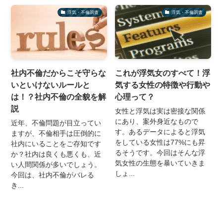
浮気・不倫調査
浮気・不倫調査
社内不倫だからこそ守らな
これが浮気女のすべて！浮
いといけないルールと
気する女性の特徴や行動や
は！？社内不倫の全貌を解
心理って？
説
女性と浮気は実は密接な関係
にあり、案外身近なもので
近年、不倫問題が目立ってい
す。あるデータによると浮気
ますが、不倫相手は圧倒的に
をしている女性は77%にも昇
社内にいることをご存知です
るそうです。今回はそんな浮
か？社内は良くも悪くも、近
気女性の生態を暴いていきま
い人間関係が多いでしょう。
しょ...
今回は、社内不倫がバレる
き...