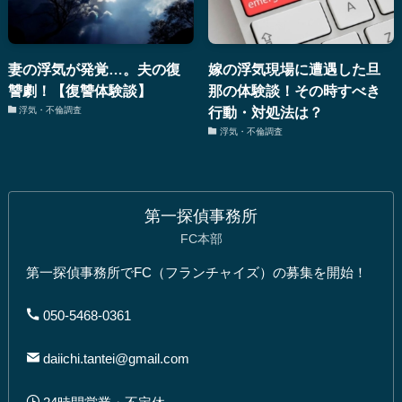
妻の浮気が発覚…。夫の復
嫁の浮気現場に遭遇した旦
讐劇！【復讐体験談】
那の体験談！その時すべき
行動・対処法は？
浮気・不倫調査
浮気・不倫調査
第一探偵事務所
FC本部
第一探偵事務所でFC（フランチャイズ）の募集を開始！
050-5468-0361
daiichi.tantei@gmail.com