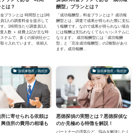
ンとは？
酬型」プランとは？
金プランとは 時間型とは1時
「成功報酬型」料金プランとは？ 成功報
員1人の調査料金を提示して
酬型とは、調査で成果が得られた際に支払
す。1時間当たり調査員1人
う報酬です。なので成果が得られない場合
調査人数 ＋ 経費上記が主な時
には報酬は支払わなくてもいいシステムに
システムで、多くの探偵社がこ
なります。 成功報酬型には「成功報酬
取り入れています。 依頼人
型」と「完全成功報酬型」の2種類があり
ます。成功報酬...
探偵事務所・興信所
探偵事務所・興信所
信所に寄せられる依頼は
悪徳探偵の実態とは？悪徳探偵な
？興信所の費用の相場も
のか見極める特徴を解説！
パートナーの浮気など、悩みを解決したく