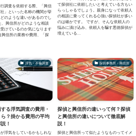
て探偵社に依頼したいと考えている方もい
素行調査を依頼する際、「興信
らっしゃるでしょう。親身になって依頼人
偵社」といった名称の機関が挙
の相談に乗ってくれる心強い探偵社が多い
、どのような違いがあるのでし
のは確かです。 ですが、そんな依頼人の
た、興信所がどのような相談
悩みに漬け込み、依頼人を騙す悪徳探偵が
く受けているのか気になります
増えている...
は興信所の業務や費用、「探
浮気・不倫調査
探偵事務所・興信所
頼する浮気調査の費用・
探偵と興信所の違いって何？探偵
くら？掛かる費用の平均
と興信所の違いについて徹底解
解説！
説！
ーが浮気をしているかもしれな
探偵と興信所って似たようなものってイメ