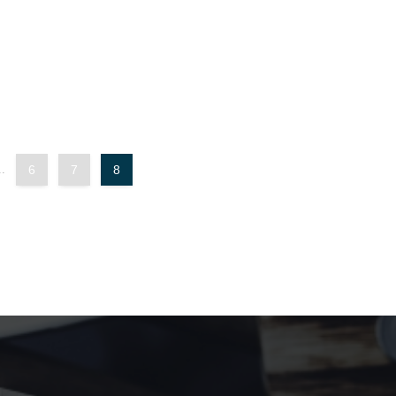
..
6
7
8