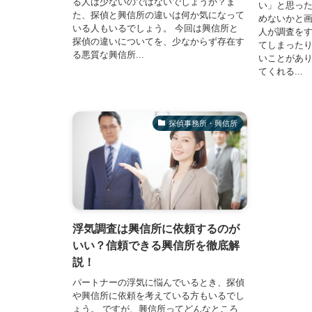
る人は少ないのではないでしょうか？ま
い」と思っ
た、探偵と興信所の違いは何か気になって
めないかと
いる人もいるでしょう。 今回は興信所と
人が調査を
探偵の違いについてを、少なからず存在す
てしまった
る悪質な興信所...
いことがあ
てくれる...
探偵事務所・興信所
浮気調査は興信所に依頼するのが
いい？信頼できる興信所を徹底解
説！
パートナーの浮気に悩んでいるとき、探偵
や興信所に依頼を考えている方もいるでし
ょう。 ですが、興信所ってどんなところ