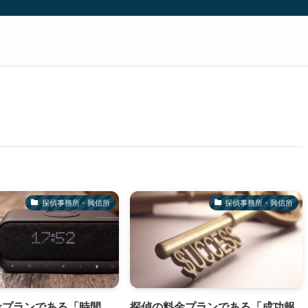
探偵事務所・興信所
探偵事務所・興信所
金プランである「時間
探偵の料金プランである「成功報