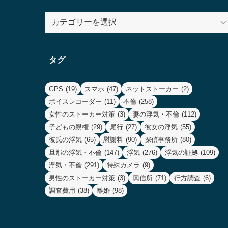
カ
テ
ゴ
リ
タグ
ー
GPS
(19)
スマホ
(47)
ネットストーカー
(2)
ボイスレコーダー
(11)
不倫
(258)
女性のストーカー対策
(3)
妻の浮気・不倫
(112)
子どもの親権
(29)
尾行
(27)
彼女の浮気
(55)
彼氏の浮気
(65)
慰謝料
(90)
探偵事務所
(80)
旦那の浮気・不倫
(147)
浮気
(276)
浮気の証拠
(109)
浮気・不倫
(291)
特殊カメラ
(9)
男性のストーカー対策
(3)
興信所
(71)
行方調査
(6)
調査費用
(38)
離婚
(98)