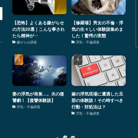
【恐怖】よくある嫌がらせ
【修羅場】男女の不倫・浮
の方法20選｜こんな事され
気の生々しい体験談集めま
たら精神が‥
した！驚愕の実態
嫌がらせ調査
浮気・不倫調査
妻の浮気が発覚…。夫の復
嫁の浮気現場に遭遇した旦
讐劇！【復讐体験談】
那の体験談！その時すべき
行動・対処法は？
浮気・不倫調査
浮気・不倫調査