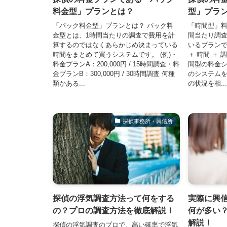
料金型」プランとは？
型」プラ
「パック料金型」プランとは？ パック料
「時間型」料
金型とは、1時間当たりの調査で費用を計
間当たり調査
算するのではなくあらかじめ決まっている
いるプランで
時間をまとめて買うシステムです。 (例)・
＋ 時間 ＋ 
料金プランA：200,000円 / 15時間調査・料
間型の料金
金プランB：300,000円 / 30時間調査 何種
のシステムを
類かある...
の状況を相...
探偵事務所・興信所
探偵の浮気調査方法って何をする
実際に興
の？プロの調査方法を徹底解説！
何が多い
解説！
探偵の浮気調査のプロで、高い確率で浮気