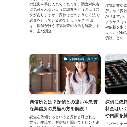
の証拠を手に入れてくれます。調査対象者
浮気調査や
に気付かれないように調査を行うのはリス
所」や「探
クがありますが、探偵はどのような方法で
がりますが
調査を行っているのでしょうか？ 今回
ょうか？ ま
は、探偵が行う浮気調査の方法を解説しま
や依頼を多
す。主な調査...
よね。 今回
偵社」との...
探偵事務所・興信所
興信所とは？探偵との違いや悪質
探偵に依
な興信所の見極め方を解説！
料金はい
や内訳を
調査を依頼するというと探偵と呼ばれる
方々が主流で、興信所と聞いてもピンと来
「パートナ