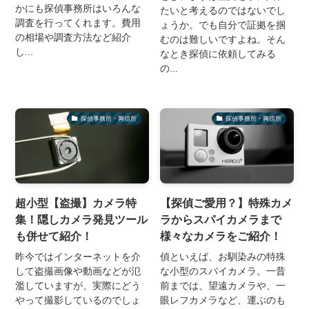
かにも探偵事務所はいろんな
たいと考えるのではないでし
調査を行ってくれます。費用
ょうか。でも自分で証拠を掴
の相場や調査方法など紹介
むのは難しいですよね。そん
し...
なとき探偵に依頼してみる
の...
探偵事務所・興信所
探偵事務所・興信所
超小型【盗撮】カメラ特
【探偵ご愛用？】特殊カメ
集！隠しカメラ発見ツール
ラからスパイカメラまで
も併せて紹介！
様々なカメラをご紹介！
昨今ではインターネットを介
偵といえば、お馴染みの特殊
して盗撮画像や動画などが氾
な小型のスパイカメラ。一昔
濫していますが、実際にどう
前までは、望遠カメラや、一
やって撮影しているのでしょ
眼レフカメラなど、運ぶのも