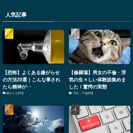
人気記事
【恐怖】よくある嫌がらせ
【修羅場】男女の不倫・浮
の方法20選｜こんな事され
気の生々しい体験談集めま
たら精神が‥
した！驚愕の実態
嫌がらせ調査
浮気・不倫調査