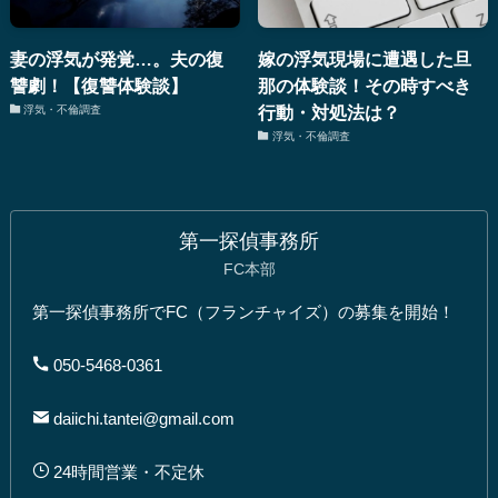
妻の浮気が発覚…。夫の復
嫁の浮気現場に遭遇した旦
讐劇！【復讐体験談】
那の体験談！その時すべき
行動・対処法は？
浮気・不倫調査
浮気・不倫調査
第一探偵事務所
FC本部
第一探偵事務所でFC（フランチャイズ）の募集を開始！
050-5468-0361
daiichi.tantei@gmail.com
24時間営業・不定休