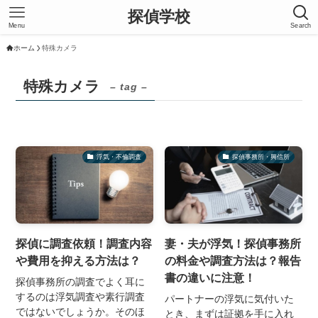
探偵学校
Menu
Search
ホーム
特殊カメラ
特殊カメラ
– tag –
浮気・不倫調査
探偵事務所・興信所
探偵に調査依頼！調査内容
妻・夫が浮気！探偵事務所
や費用を抑える方法は？
の料金や調査方法は？報告
書の違いに注意！
探偵事務所の調査でよく耳に
するのは浮気調査や素行調査
パートナーの浮気に気付いた
ではないでしょうか。そのほ
とき、まずは証拠を手に入れ