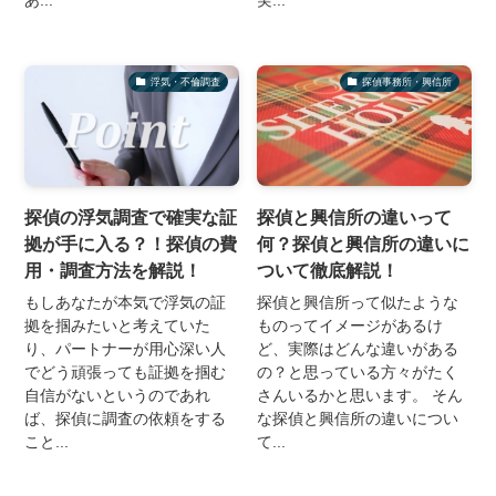
あ...
実...
浮気・不倫調査
探偵事務所・興信所
探偵の浮気調査で確実な証
探偵と興信所の違いって
拠が手に入る？！探偵の費
何？探偵と興信所の違いに
用・調査方法を解説！
ついて徹底解説！
もしあなたが本気で浮気の証
探偵と興信所って似たような
拠を掴みたいと考えていた
ものってイメージがあるけ
り、パートナーが用心深い人
ど、実際はどんな違いがある
でどう頑張っても証拠を掴む
の？と思っている方々がたく
自信がないというのであれ
さんいるかと思います。 そん
ば、探偵に調査の依頼をする
な探偵と興信所の違いについ
こと...
て...