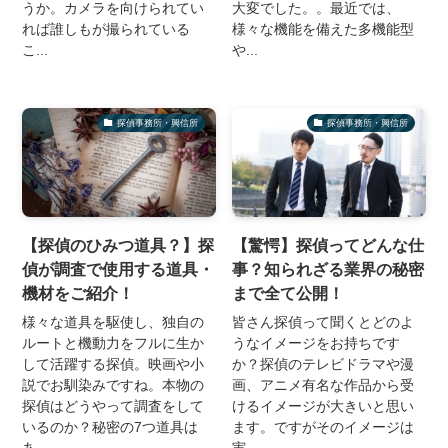
うか。カメラを向けられてい
大変でした。。最近では、
れば誰しもが撮られている
様々な機能を備えた多機能型
こ...
や...
探偵事務所・興信所
探偵事務所・興信所
【探偵のひみつ道具？】探
【驚愕】探偵ってどんな仕
偵が調査で使用する道具・
事？知られざる業界の秘密
機材をご紹介！
まで全て公開！
様々な道具を駆使し、独自の
皆さん探偵って聞くとどのよ
ルートと機動力をフルに生か
うなイメージをお持ちです
して活躍する探偵。映画や小
か？探偵のテレビドラマや漫
説でお馴染みですね。本物の
画、アニメ有名な作品から受
探偵はどうやって調査をして
けるイメージが大きいと思い
いるのか？秘密の7つ道具は
ます。ですがそのイメージは