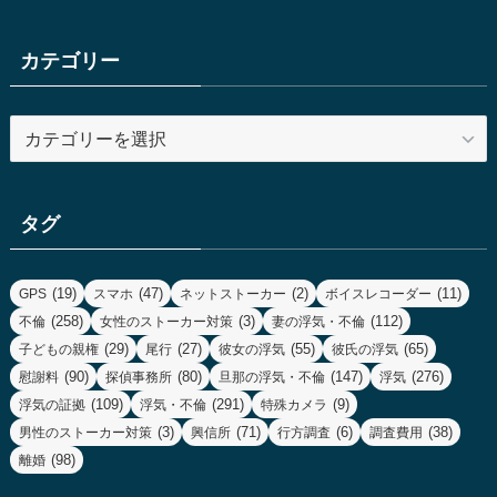
カテゴリー
カ
テ
ゴ
リ
タグ
ー
(19)
(47)
(2)
(11)
GPS
スマホ
ネットストーカー
ボイスレコーダー
(258)
(3)
(112)
不倫
女性のストーカー対策
妻の浮気・不倫
(29)
(27)
(55)
(65)
子どもの親権
尾行
彼女の浮気
彼氏の浮気
(90)
(80)
(147)
(276)
慰謝料
探偵事務所
旦那の浮気・不倫
浮気
(109)
(291)
(9)
浮気の証拠
浮気・不倫
特殊カメラ
(3)
(71)
(6)
(38)
男性のストーカー対策
興信所
行方調査
調査費用
(98)
離婚