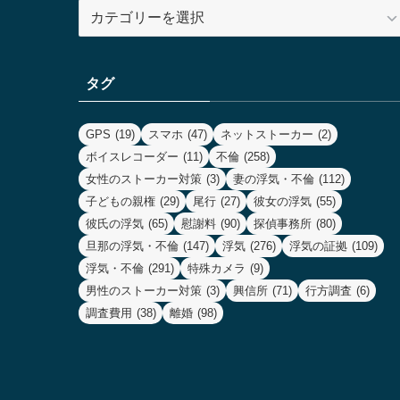
カ
テ
ゴ
リ
タグ
ー
GPS
(19)
スマホ
(47)
ネットストーカー
(2)
ボイスレコーダー
(11)
不倫
(258)
女性のストーカー対策
(3)
妻の浮気・不倫
(112)
子どもの親権
(29)
尾行
(27)
彼女の浮気
(55)
彼氏の浮気
(65)
慰謝料
(90)
探偵事務所
(80)
旦那の浮気・不倫
(147)
浮気
(276)
浮気の証拠
(109)
浮気・不倫
(291)
特殊カメラ
(9)
男性のストーカー対策
(3)
興信所
(71)
行方調査
(6)
調査費用
(38)
離婚
(98)