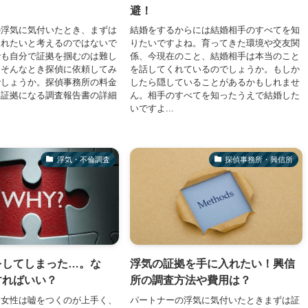
避！
の浮気に気付いたとき、まずは
結婚をするからには結婚相手のすべてを知
入れたいと考えるのではないで
りたいですよね。育ってきた環境や交友関
でも自分で証拠を掴むのは難し
係、今現在のこと、結婚相手は本当のこと
。そんなとき探偵に依頼してみ
を話してくれているのでしょうか。もしか
でしょうか。探偵事務所の料金
したら隠していることがあるかもしれませ
、証拠になる調査報告書の詳細
ん。相手のすべてを知ったうえで結婚した
いですよ...
浮気・不倫調査
探偵事務所・興信所
をしてしまった…。な
浮気の証拠を手に入れたい！興信
すればいい？
所の調査方法や費用は？
て女性は嘘をつくのが上手く、
パートナーの浮気に気付いたときまずは証