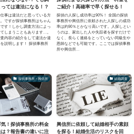
よっては違法になる！？
ご紹介！高確率で早く探せる！
の仕事は違法だと思っている方
探偵の人探し成功率は90%！ 全国の探偵
ね。ですが探偵事務所はちゃん
事務所や興信所に依頼された人探しの成功
事です！しかし調査方法によっ
率は約90％とかなり高いです。人探しとい
ってしまうこともあります…。
うのは、家出した人や失踪者を探すだけで
調査内容の紹介をして違法か違
なく、長らく連絡をとっていない同級生や
を説明します！ 探偵事務所
恩師などでも可能です。ここでは探偵事務
所や興信所...
探偵事務所・興信所
結婚調査
浮気！探偵事務所の料金
興信所に依頼して結婚相手の素顔
法は？報告書の違いに注
を探る！結婚生活のリスクを回