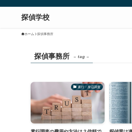
探偵学校
ホーム
探偵事務所
探偵事務所
– tag –
素行・身辺調査
素行調査の費用や方法は？信頼で
探偵業は