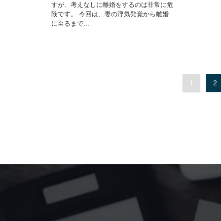
すが、考えなしに離婚をするのは非常に危
険です。 今回は、妻の浮気発覚から離婚
に至るまで...
1
2