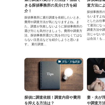
きる探偵事務所の見分け方を紹
査方法に
介！
探偵事務所
もいますよ
探偵事務所に素行調査を依頼したいとき、
としたお仕
費用や調査方法が気になりますよね。ま
て違法にな
た、調査が失敗しないように探偵事務所の
調査方法や
選び方にも気付けましょう。費用や調査方
法じゃないか
法、探偵事務所選びに気を付けなくてはな
は合法！も...
らない注意点などを紹介しようと思いま
す。 素行調査...
浮気・不倫調査
探偵に調査依頼！調査内容や費用
妻・夫が
を抑える方法は？
や調査方