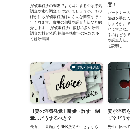
意！
探偵事務所の調査でよく耳にするのは浮気
調査や素行調査ではないでしょうか。その
パートナー
ほかにも探偵事務所はいろんな調査を行っ
証拠を手に
てくれます。費用の相場や調査方法など紹
しょうか。
介します。 探偵事務所に依頼の多い浮気
いですよね
調査の料金体系 探偵事務所への依頼の多
るのはどう
くは浮気調...
や調査方法
を説明し...
浮気・不倫調査
【妻の浮気発覚】離婚・許す・制
妻が浮気
裁…どうするべき？
ぜ？どう
最近、「昼顔」やNHK放送の「さよなら
男性に比べ