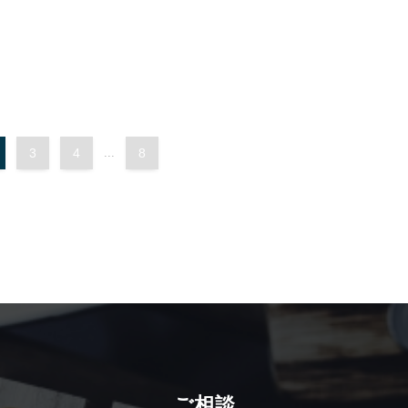
3
4
...
8
ご相談