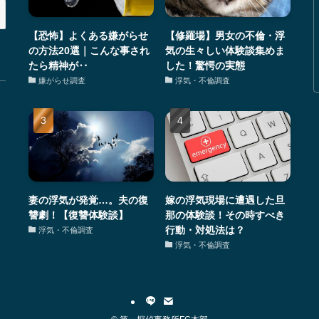
【恐怖】よくある嫌がらせ
【修羅場】男女の不倫・浮
の方法20選｜こんな事され
気の生々しい体験談集めま
たら精神が‥
した！驚愕の実態
嫌がらせ調査
浮気・不倫調査
妻の浮気が発覚…。夫の復
嫁の浮気現場に遭遇した旦
讐劇！【復讐体験談】
那の体験談！その時すべき
行動・対処法は？
浮気・不倫調査
浮気・不倫調査