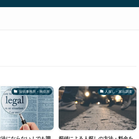
探偵事務所・興信所
人探し・家出調査
違法にならない！でも調
探偵による人探しの方法・料金を