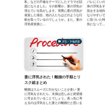
私」などの不倫をテーマにしたドラマが話
バレにくい
題になりました。その影響か、妻の浮気が
体の浮気を
増えている気がします。実際に妻の浮気が
気をする傾
発覚した場合、他の人たちはどのような行
なりやすいで
動を取っているのでしょうか。また、妻の
に気づいた
浮気発覚後に...
気になって...
浮気・不倫調査
妻に浮気された！離婚の手順とリ
スク総まとめ
離婚はスムーズに行かないことが多い 妻
に浮気をされたら、夫側は悲しみと絶望感
に苛まれていることでしょう。真っ先に考
えるのは浮気をした妻との離婚だと思いま